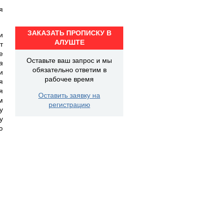
я
ЗАКАЗАТЬ ПРОПИСКУ В
и
АЛУШТЕ
т
е
Оставьте ваш запрос и мы
а
обязательно ответим в
и
рабочее время
я
я
Оставить заявку на
м
регистрацию
у
у
ю