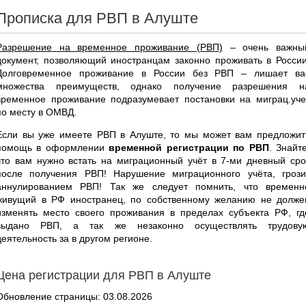
Прописка для РВП в Алуште
Разрешение на временное проживание (РВП)
– очень важны
документ, позволяющий иностранцам законно проживать в России
Долговременное проживание в России без РВП – лишает ва
множества преимуществ, однако получение разрешения н
временное проживание подразумевает постановки на миграц.уче
по месту в ОМВД.
Если вы уже имеете РВП в Алуште, то мы может вам предложит
помощь в оформлении
временной регистрации по РВП
. Знайте
что вам нужно встать на миграционный учёт в 7-ми дневный сро
после получения РВП! Нарушение миграционного учёта, грози
аннулированием РВП! Так же следует помнить, что временн
живущий в РФ иностранец, по собственному желанию не долже
изменять место своего проживания в пределах субъекта РФ, гд
выдано РВП, а так же незаконно осуществлять трудову
деятельность за в другом регионе.
Цена регистрации для РВП в Алуште
Обновление страницы: 03.08.2026