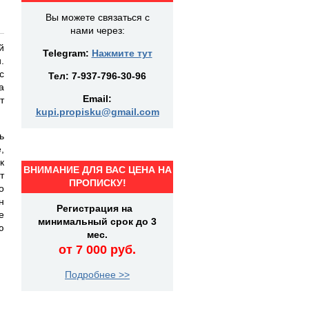
Вы можете связаться с
нами через:
й
Telegram:
Нажмите тут
.
с
Тел:
7-937-796-30-96
а
Email:
т
kupi.propisku@gmail.com
ь
,
к
ВНИМАНИЕ ДЛЯ ВАС ЦЕНА НА
т
ПРОПИСКУ!
о
н
Регистрация на
е
минимальный срок до 3
ю
мес.
от 7 000 руб.
Подробнее >>