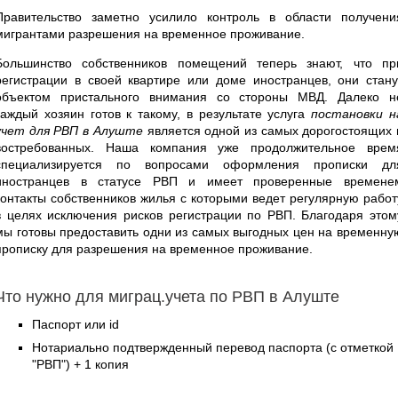
Правительство заметно усилило контроль в области получени
мигрантами разрешения на временное проживание.
Большинство собственников помещений теперь знают, что пр
регистрации в своей квартире или доме иностранцев, они стану
объектом пристального внимания со стороны МВД. Далеко н
каждый хозяин готов к такому, в результате услуга
постановки н
учет для РВП в Алуште
является одной из самых дорогостоящих 
востребованных. Наша компания уже продолжительное врем
специализируется по вопросами оформления прописки дл
иностранцев в статусе РВП и имеет проверенные времене
контакты собственников жилья с которыми ведет регулярную работ
в целях исключения рисков регистрации по РВП. Благодаря этом
мы готовы предоставить одни из самых выгодных цен на временну
прописку для разрешения на временное проживание.
Что нужно для миграц.учета по РВП в Алуште
Паспорт или id
Нотариально подтвержденный перевод паспорта (с отметкой
"РВП") + 1 копия