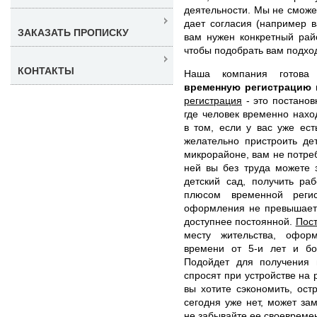
деятельности. Мы не сможем
дает согласия (например в
ЗАКАЗАТЬ ПРОПИСКУ
вам нужен конкретный рай
чтобы подобрать вам подхо
КОНТАКТЫ
Наша компания готов
временную регистрацию
регистрация
- это постанов
где человек временно нахо
в том, если у вас уже ес
желательно пристроить де
микрорайоне, вам не потре
ней вы без труда можете 
детский сад, получить ра
плюсом временной регис
оформления не превышает 
доступнее постоянной.
Пост
месту жительства, офор
времени от 5-и лет и бо
Подойдет для получения и
спросят при устройстве на 
вы хотите сэкономить, ост
сегодня уже нет, может за
не забывайте ее своевреме